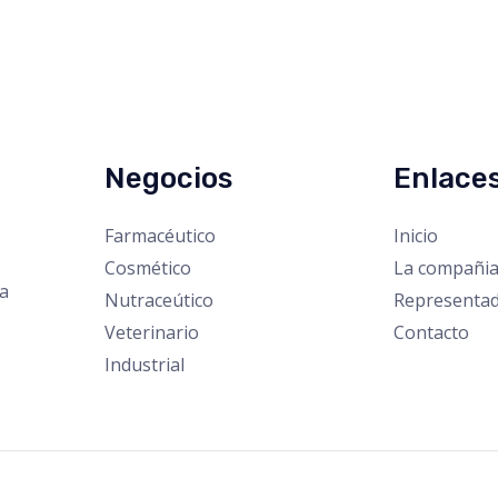
Negocios
Enlace
Farmacéutico
Inicio
Cosmético
La compañi
la
Nutraceútico
Representa
Veterinario
Contacto
Industrial