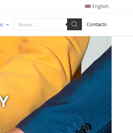
English
Búsqueda
as
Contacto
de
productos
Y